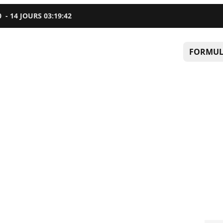
0
-
14
JOURS
03
:
19
:
41
FORMUL