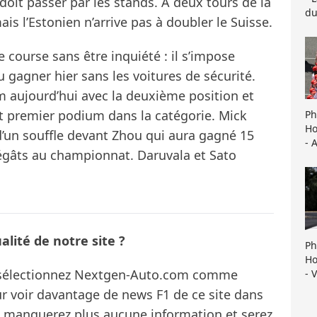
it passer par les stands. A deux tours de la
du
ais l’Estonien n’arrive pas à doubler le Suisse.
 course sans être inquiété : il s’impose
u gagner hier sans les voitures de sécurité.
 aujourd’hui avec la deuxième position et
t premier podium dans la catégorie. Mick
Ph
Ho
un souffle devant Zhou qui aura gagné 15
- 
 dégâts au championnat. Daruvala et Sato
lité de notre site ?
Ph
Ho
s sélectionnez Nextgen-Auto.com comme
- 
ur voir davantage de news F1 de ce site dans
ne manquerez plus aucune information et serez