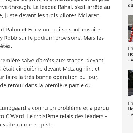
du
ive-through. Le leader, Rahal, s’est arrêté au
me, juste devant les trois pilotes McLaren.
nt Palou et Ericsson, qui se sont ensuite
ay Robb sur le podium provisoire. Mais les
êtés.
Ph
Ho
première salve d’arrêts aux stands, devant
- 
u était cinquième devant McLaughlin, et
ur faire la très bonne opération du jour,
de retour dans la première partie du
Ph
e, Lundgaard a connu un problème et a perdu
Ho
- 
o O’Ward. Le troisième relais des leaders -
 suite calme en piste.