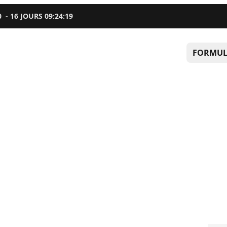
0
-
16
JOURS
09
:
24
:
18
FORMUL