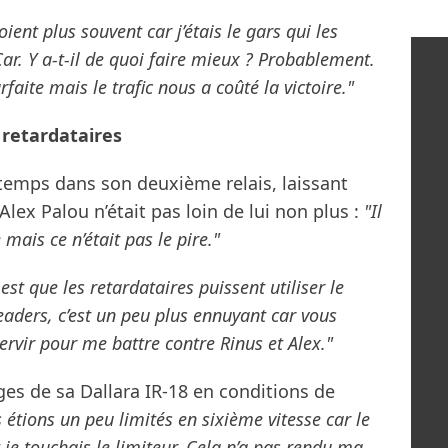
oient plus souvent car j’étais le gars qui les
Car. Y a-t-il de quoi faire mieux ? Probablement.
rfaite mais le trafic nous a coûté la victoire."
 retardataires
temps dans son deuxième relais, laissant
lex Palou n’était pas loin de lui non plus :
"Il
mais ce n’était pas le pire."
st que les retardataires puissent utiliser le
eaders, c’est un peu plus ennuyant car vous
 servir pour me battre contre Rinus et Alex."
ges de sa Dallara IR-18 en conditions de
 étions un peu limités en sixième vitesse car le
 je touchais le limiteur. Cela n’a pas rendu ma