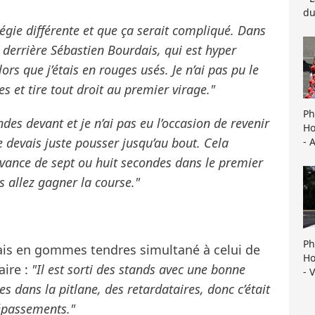
du
atégie différente et que ça serait compliqué. Dans
cé derrière Sébastien Bourdais, qui est hyper
ors que j’étais en rouges usés. Je n’ai pas pu le
es et tire tout droit au premier virage."
Ph
des devant et je n’ai pas eu l’occasion de revenir
Ho
 je devais juste pousser jusqu’au bout. Cela
- 
vance de sept ou huit secondes dans le premier
us allez gagner la course."
Ph
lais en gommes tendres simultané à celui de
Ho
ire :
"Il est sorti des stands avec une bonne
- 
es dans la pitlane, des retardataires, donc c’était
dépassements."