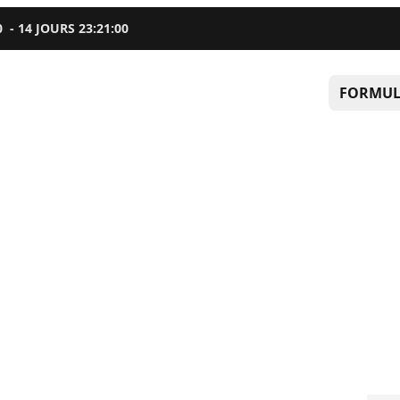
0
-
14
JOURS
23
:
20
:
59
FORMUL