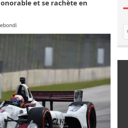
honorable et se rachète en
rebondi
Re