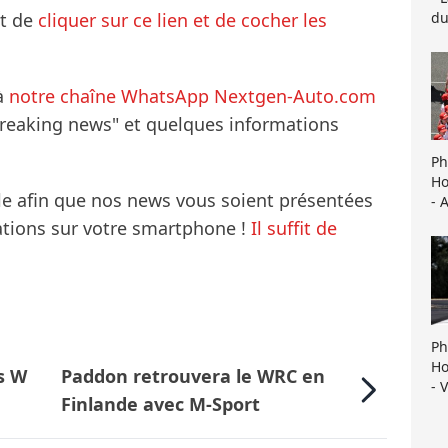
du
it de
cliquer sur ce lien et de cocher les
à
notre chaîne WhatsApp Nextgen-Auto.com
breaking news" et quelques informations
Ph
Ho
le afin que nos news vous soient présentées
- 
mations sur votre smartphone !
Il suffit de
Ph
Ho
es W
Paddon retrouvera le WRC en
- 
Finlande avec M-Sport