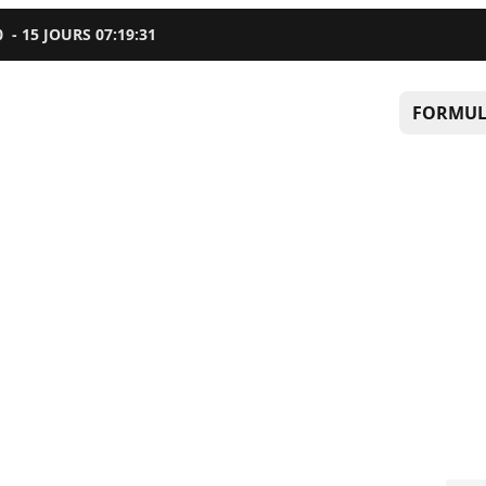
0
-
15
JOURS
07
:
19
:
30
FORMUL