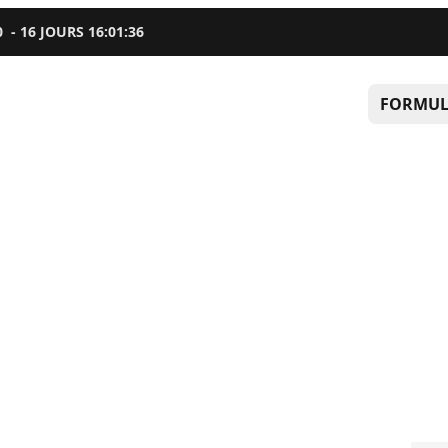
0
-
16
JOURS
16
:
01
:
35
FORMUL