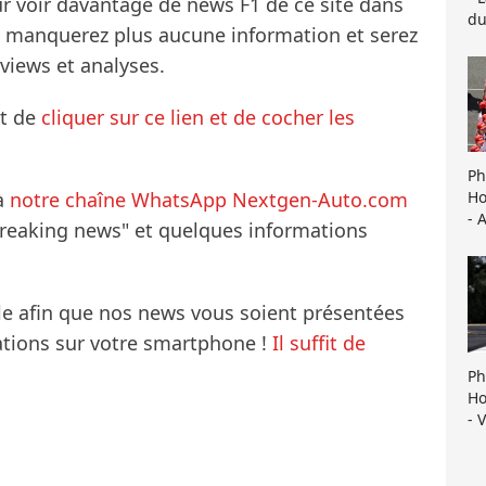
ur voir davantage de news F1 de ce site dans
du
ne manquerez plus aucune information et serez
rviews et analyses.
it de
cliquer sur ce lien et de cocher les
Ph
Ho
à
notre chaîne WhatsApp Nextgen-Auto.com
- 
breaking news" et quelques informations
le afin que nos news vous soient présentées
mations sur votre smartphone !
Il suffit de
Ph
Ho
- 