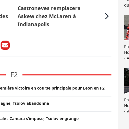
du
Castroneves remplacera
des
Askew chez McLaren à
Indianapolis
Ph
Ho
- 
F2
remière victoire en course principale pour Leon en F2
Ph
 gagne, Tsolov abandonne
Ho
- 
ale : Camara s’impose, Tsolov engrange