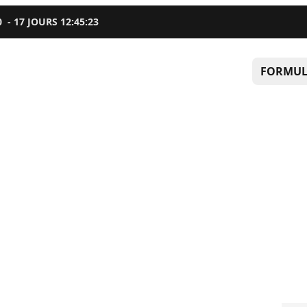
0
-
17
JOURS
12
:
45
:
22
FORMUL