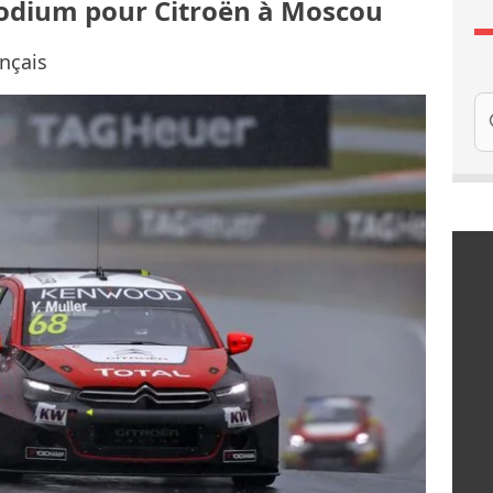
 podium pour Citroën à Moscou
ançais
Re