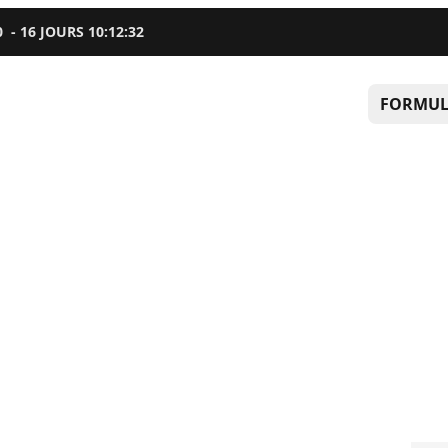
0
-
16
JOURS
10
:
12
:
31
FORMUL