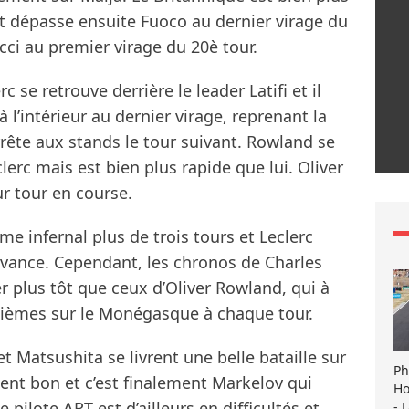
et dépasse ensuite Fuoco au dernier virage du
ucci au premier virage du 20è tour.
 se retrouve derrière le leader Latifi et il
à l’intérieur au dernier virage, reprenant la
rrête aux stands le tour suivant. Rowland se
lerc mais est bien plus rapide que lui. Oliver
ur tour en course.
e infernal plus de trois tours et Leclerc
avance. Cependant, les chronos de Charles
 plus tôt que ceux d’Oliver Rowland, qui à
xièmes sur le Monégasque à chaque tour.
t Matsushita se livrent une belle bataille sur
Ph
nent bon et c’est finalement Markelov qui
Ho
 pilote ART est d’ailleurs en difficultés et
- 