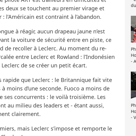
du
 les deux se touchent au premier virage et
 : l’Américain est contraint à l’abandon.
ongue à réagir, aucun drapeau jaune n’est
ant la voiture de sécurité entre en piste, ce
de recoller à Leclerc. Au moment du re-
Ph
Ho
ercalée entre Leclerc et Rowland : l’Indonésien
- 
 Leclerc de se créer un petit écart.
apide que Leclerc : le Britannique fait vite
is à moins d’une seconde. Fuoco a moins de
 ses concurrents : le voilà troisième. Les
nt au milieu des leaders et - étant aussi,
Ph
Ho
ênent clairement.
- 
miers, mais Leclerc s’impose et remporte le