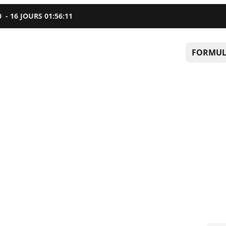
0
-
16
JOURS
01
:
56
:
10
FORMUL