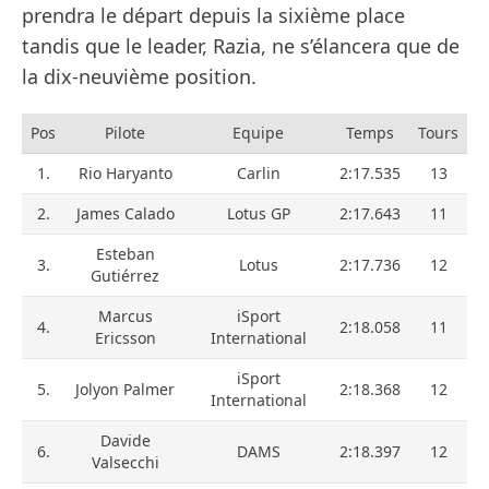
prendra le départ depuis la sixième place
tandis que le leader, Razia, ne s’élancera que de
la dix-neuvième position.
Pos
Pilote
Equipe
Temps
Tours
1.
Rio Haryanto
Carlin
2:17.535
13
2.
James Calado
Lotus GP
2:17.643
11
Esteban
3.
Lotus
2:17.736
12
Gutiérrez
Marcus
iSport
4.
2:18.058
11
Ericsson
International
iSport
5.
Jolyon Palmer
2:18.368
12
International
Davide
6.
DAMS
2:18.397
12
Valsecchi