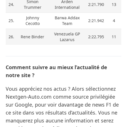
Simon
Arden
24.
2:21.790
13
Trummer
International
Johnny
Barwa Addax
25.
2:21.942
4
Cecotto
Team
Venezuela GP
26.
Rene Binder
2:22.795
11
Lazarus
Comment suivre au mieux l’actualité de
notre site ?
Vous appréciez nos actus ? Alors sélectionnez
Nextgen-Auto.com comme source privilégiée
sur Google, pour voir davantage de news F1 de
ce site dans vos résultats d’actualités. Vous ne
manquerez plus aucune information et serez