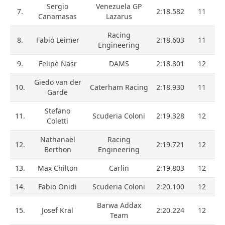
Sergio
Venezuela GP
7.
2:18.582
11
Canamasas
Lazarus
Racing
8.
Fabio Leimer
2:18.603
11
Engineering
9.
Felipe Nasr
DAMS
2:18.801
12
Giedo van der
10.
Caterham Racing
2:18.930
11
Garde
Stefano
11.
Scuderia Coloni
2:19.328
12
Coletti
Nathanaël
Racing
12.
2:19.721
12
Berthon
Engineering
13.
Max Chilton
Carlin
2:19.803
12
14.
Fabio Onidi
Scuderia Coloni
2:20.100
12
Barwa Addax
15.
Josef Kral
2:20.224
12
Team