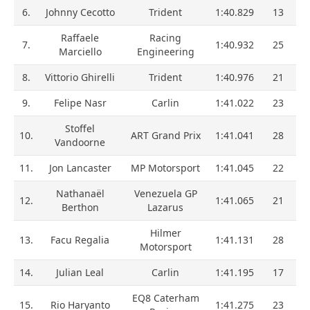
6.
Johnny Cecotto
Trident
1:40.829
13
Raffaele
Racing
7.
1:40.932
25
Marciello
Engineering
8.
Vittorio Ghirelli
Trident
1:40.976
21
9.
Felipe Nasr
Carlin
1:41.022
23
Stoffel
10.
ART Grand Prix
1:41.041
28
Vandoorne
11.
Jon Lancaster
MP Motorsport
1:41.045
22
Nathanaël
Venezuela GP
12.
1:41.065
21
Berthon
Lazarus
Hilmer
13.
Facu Regalia
1:41.131
28
Motorsport
14.
Julian Leal
Carlin
1:41.195
17
EQ8 Caterham
15.
Rio Haryanto
1:41.275
23