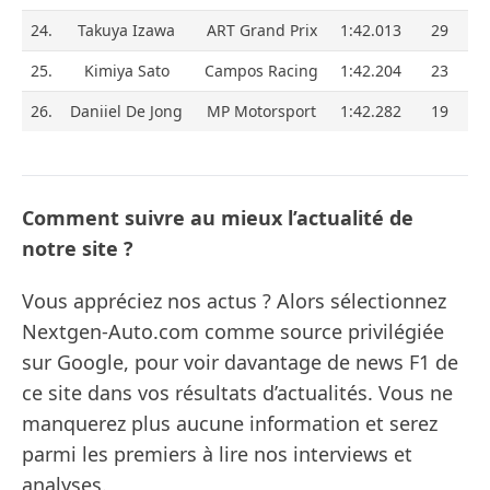
24.
Takuya Izawa
ART Grand Prix
1:42.013
29
25.
Kimiya Sato
Campos Racing
1:42.204
23
26.
Daniiel De Jong
MP Motorsport
1:42.282
19
Comment suivre au mieux l’actualité de
notre site ?
Vous appréciez nos actus ? Alors sélectionnez
Nextgen-Auto.com comme source privilégiée
sur Google, pour voir davantage de news F1 de
ce site dans vos résultats d’actualités. Vous ne
manquerez plus aucune information et serez
parmi les premiers à lire nos interviews et
analyses.