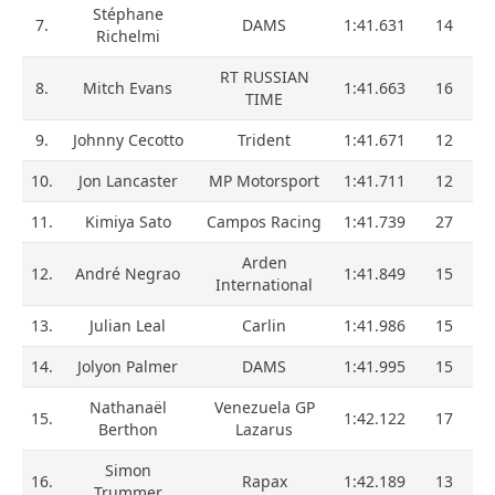
Stéphane
7.
DAMS
1:41.631
14
Richelmi
RT RUSSIAN
8.
Mitch Evans
1:41.663
16
TIME
9.
Johnny Cecotto
Trident
1:41.671
12
10.
Jon Lancaster
MP Motorsport
1:41.711
12
11.
Kimiya Sato
Campos Racing
1:41.739
27
Arden
12.
André Negrao
1:41.849
15
International
13.
Julian Leal
Carlin
1:41.986
15
14.
Jolyon Palmer
DAMS
1:41.995
15
Nathanaël
Venezuela GP
15.
1:42.122
17
Berthon
Lazarus
Simon
16.
Rapax
1:42.189
13
Trummer