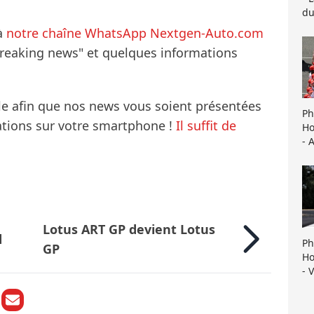
du
à
notre chaîne WhatsApp Nextgen-Auto.com
breaking news" et quelques informations
le afin que nos news vous soient présentées
Ph
mations sur votre smartphone !
Il suffit de
Ho
- 
Lotus ART GP devient Lotus
d
Ph
GP
Ho
- 