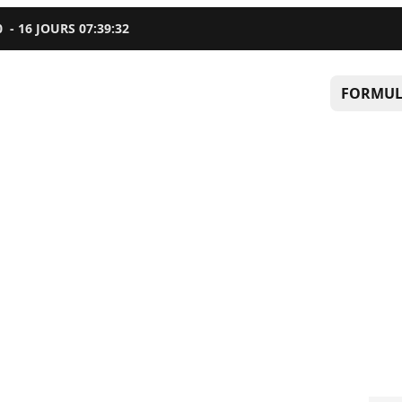
0
-
16
JOURS
07
:
39
:
31
FORMUL