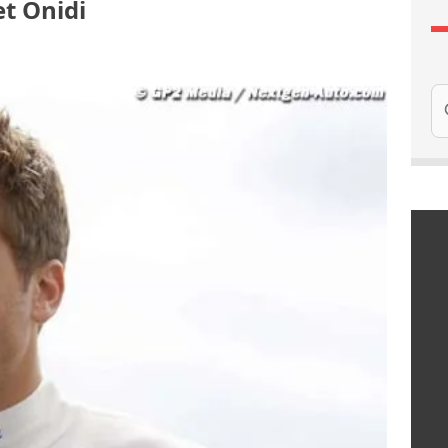
et Onidi
Re