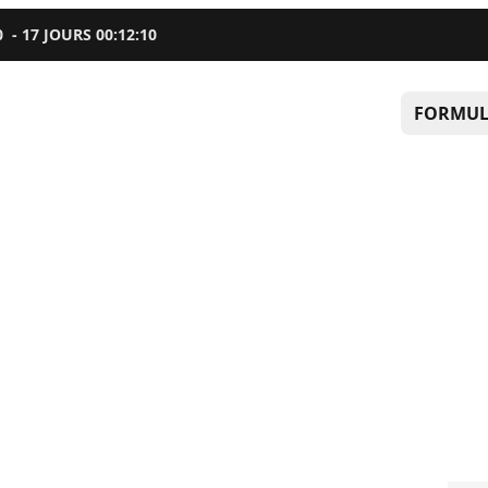
0
-
17
JOURS
00
:
12
:
09
FORMUL