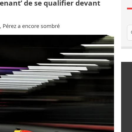
renant’ de se qualifier devant
s, Pérez a encore sombré
Re