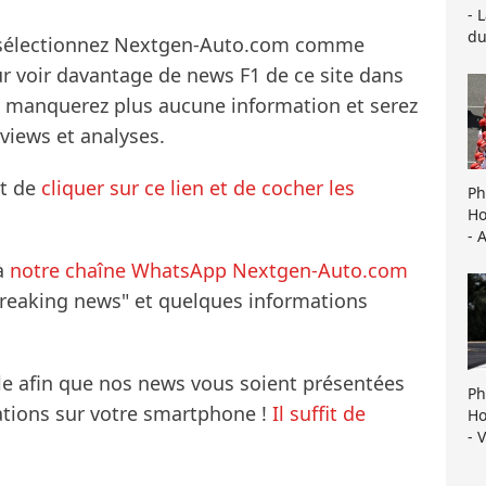
- 
du
s sélectionnez Nextgen-Auto.com comme
ur voir davantage de news F1 de ce site dans
ne manquerez plus aucune information et serez
rviews et analyses.
it de
cliquer sur ce lien et de cocher les
Ph
Ho
- 
à
notre chaîne WhatsApp Nextgen-Auto.com
breaking news" et quelques informations
le afin que nos news vous soient présentées
Ph
mations sur votre smartphone !
Il suffit de
Ho
- 