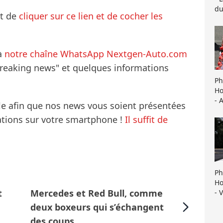
du
it de
cliquer sur ce lien et de cocher les
à
notre chaîne WhatsApp Nextgen-Auto.com
breaking news" et quelques informations
Ph
Ho
- 
le afin que nos news vous soient présentées
mations sur votre smartphone !
Il suffit de
Ph
Ho
t
Mercedes et Red Bull, comme
- 
deux boxeurs qui s’échangent
des coups