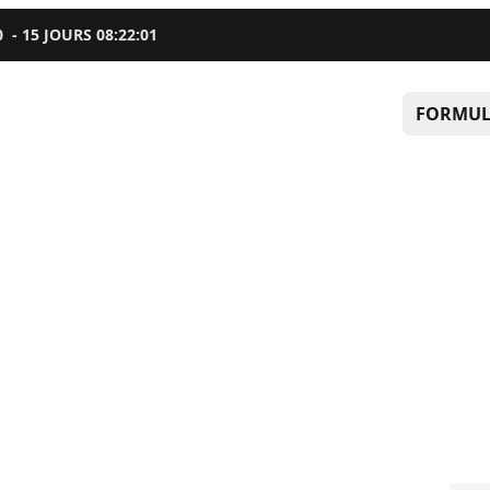
0
-
15
JOURS
08
:
22
:
00
FORMUL