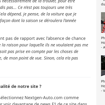
as nécessairement de la trouver, pour être
du
dis pas... Ce n’est pas toujours une très
la dépend, je pense, de la voiture que je
 façon dont la saison se déroulera l’année
’ont pas de rapport avec l’absence de chance
Ph
Ho
 la raison pour laquelle ils ne voulaient pas me
- 
soit pas prise en compte par les choses de
, de mon point de vue. Sinon, cela n’a pas
Ph
lité de notre site ?
Ho
- 
s sélectionnez Nextgen-Auto.com comme
ur voir davantage de news F1 de ce site dans