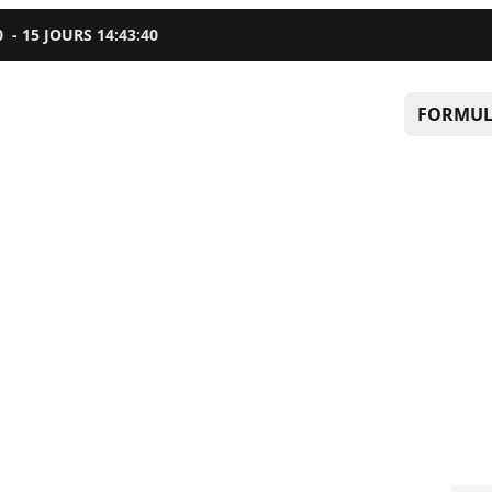
0
-
15
JOURS
14
:
43
:
39
FORMUL