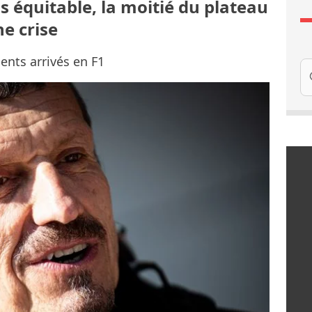
us équitable, la moitié du plateau
ne crise
nts arrivés en F1
Re