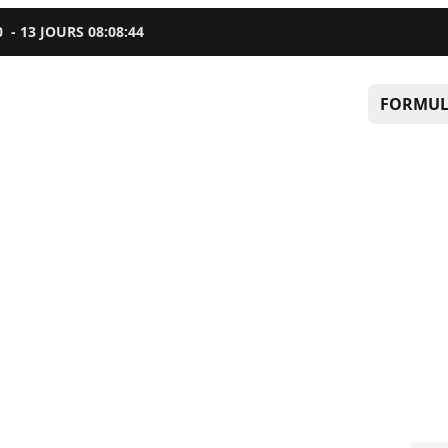
0
-
13
JOURS
08
:
08
:
43
FORMUL