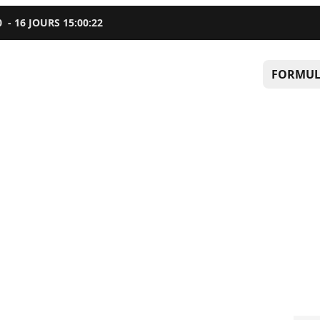
0
-
16
JOURS
15
:
00
:
21
FORMUL