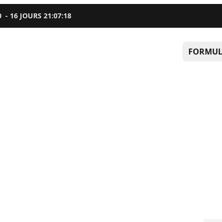
0
-
16
JOURS
21
:
07
:
17
FORMUL