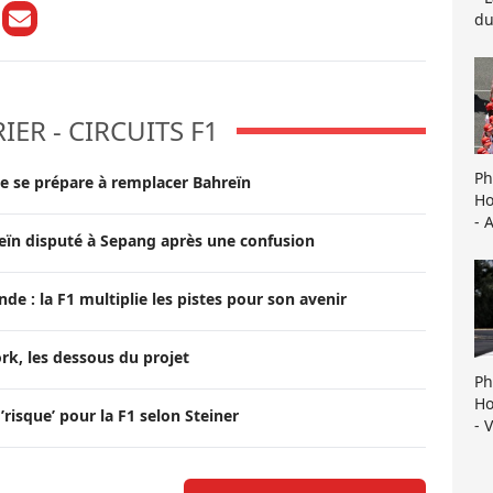
du
ER - CIRCUITS F1
Ph
ne se prépare à remplacer Bahreïn
Ho
- 
reïn disputé à Sepang après une confusion
e : la F1 multiplie les pistes pour son avenir
rk, les dessous du projet
Ph
Ho
’risque’ pour la F1 selon Steiner
- 