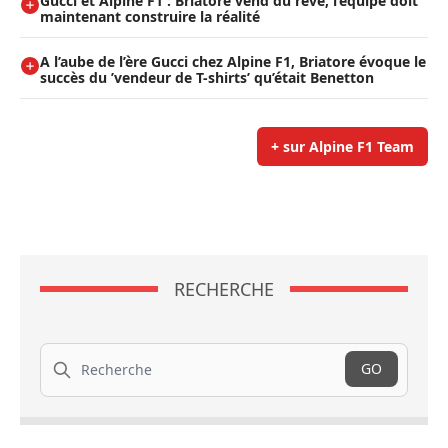
Gucci et Alpine F1 : Briatore vend du rêve, l’équipe doit
maintenant construire la réalité
A l’aube de l’ère Gucci chez Alpine F1, Briatore évoque le
succès du ’vendeur de T-shirts’ qu’était Benetton
+ sur Alpine F1 Team
RECHERCHE
Recherche
GO