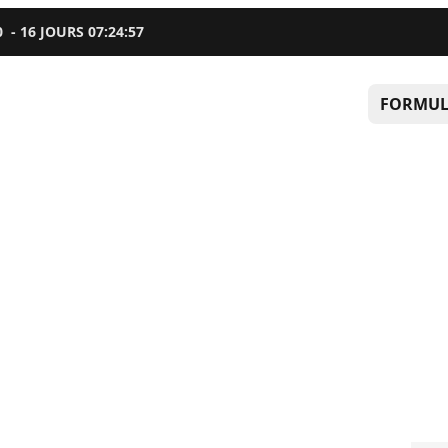
0
-
16
JOURS
07
:
24
:
56
FORMUL