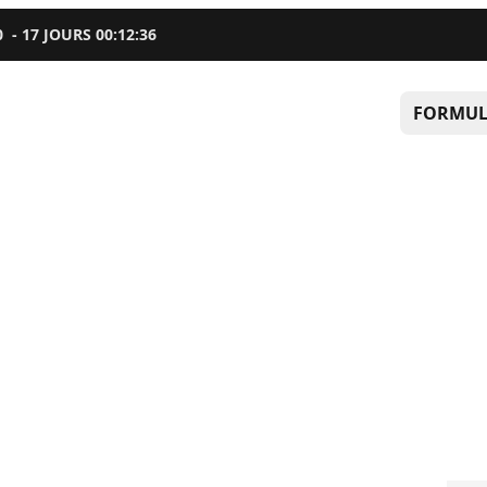
0
-
17
JOURS
00
:
12
:
35
FORMUL