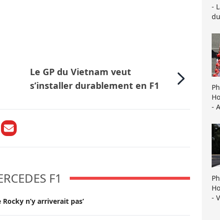
- 
du
Le GP du Vietnam veut
s’installer durablement en F1
Ph
Ho
- 
ERCEDES F1
Ph
Ho
- 
Rocky n’y arriverait pas’