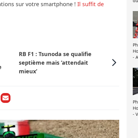
du
mations sur votre smartphone !
Il suffit de
Ph
Ho
RB F1 : Tsunoda se qualifie
- 
septième mais ’attendait
e
mieux’
Ph
Ho
- 