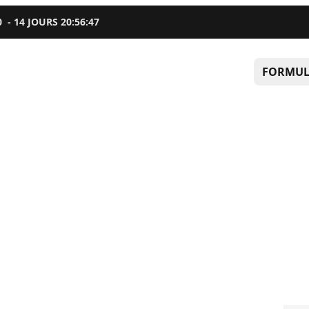
0
-
14
JOURS
20
:
56
:
46
FORMUL