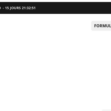
0
-
15
JOURS
21
:
32
:
50
FORMUL