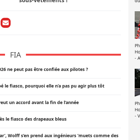
sous-vêtements !
du
Ph
Ho
FIA
- 
026 ne peut pas être confiée aux pilotes ?
é le fiasco, pourquoi elle n’a pas pu agir plus tôt
veut un accord avant la fin de l’année
Ph
Ho
- 
rès le fiasco des drapeaux bleus
ar’, Wolff s’en prend aux ingénieurs ’muets comme des