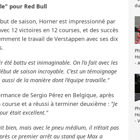
du
le" pour Red Bull
ébut de saison, Horner est impressionné par
 avec 12 victoires en 12 courses, et des succès
idemment le travail de Verstappen avec ses dix
s.
Ph
Ho
r été battu est inimaginable. On l’a fait avec les
- 
 début de saison incroyable. C’est un témoignage
aussi de la manière dont l’équipe travaille."
ormance de Sergio Pérez en Belgique, après
la course et a réussi à terminer deuxième :
"Je
Ph
ur était excellent."
Ho
- 
lait bien, mais avec le pneu médium, il n’était pas
 après ce premier arrêt au stand que Max a