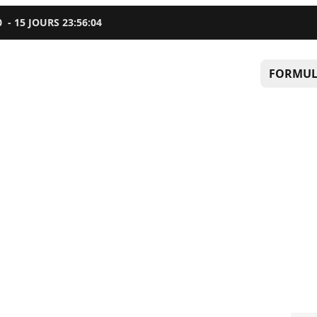
0
-
15
JOURS
23
:
56
:
03
FORMUL