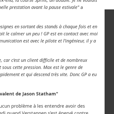
k-end, la course Sprint, un doublé. Je ne voulais
elle prestation avant la pause estivale"
a
nsignes en sortant des stands à chaque fois et en
ait le calmer un peu ! GP est en contact avec moi
nication est avec le pilote et l’ingénieur, il y a
e, car c’est un client difficile et de nombreux
t sous cette pression. Max est le genre de
apidement et qui descend très vite. Donc GP a eu
uivalent de Jason Statham"
aucun problème à les entendre avoir des
edi quand Verstappen s’est énervé contre