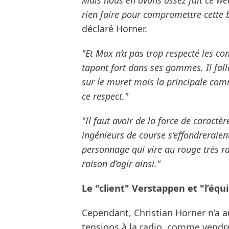
Mais nous en avons assez fait ce wee
rien faire pour compromettre cette b
déclaré Horner.
"Et Max n’a pas trop respecté les co
tapant fort dans ses gommes. Il fall
sur le muret mais la principale commu
ce respect."
"Il faut avoir de la force de caractèr
ingénieurs de course s’effondreraien
personnage qui vire au rouge très r
raison d’agir ainsi."
Le "client" Verstappen et "l’éq
Cependant, Christian Horner n’a 
tensions à la radio, comme vendr