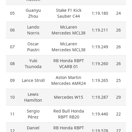
Guanyu
Stake F1 Kick
05
1:19.180
24
Zhou
Sauber C44
Lando
McLaren
06
1:19.211
26
Norris
Mercedes MCL38
Oscar
McLaren
07
1:19.249
26
Piastri
Mercedes MCL38
Yuki
RB Honda RBPT
08
1:19.260
26
Tsunoda
VCARB 01
Aston Martin
09
Lance Stroll
1:19.265
25
Mercedes AMR24
Lewis
10
Mercedes W15
1:19.287
29
Hamilton
Sergio
Red Bull Honda
11
1:19.440
22
Pérez
RBPT RB20
Daniel
RB Honda RBPT
12
1:19.578
27