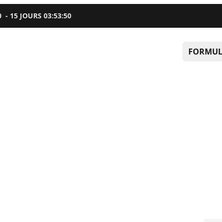
0
-
15
JOURS
03
:
53
:
49
FORMUL