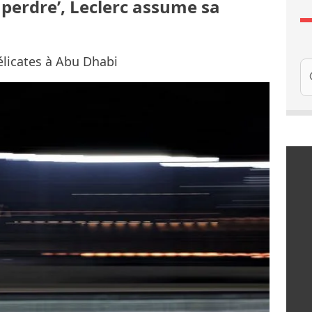
 à perdre’, Leclerc assume sa
élicates à Abu Dhabi
Re