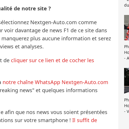
du
lité de notre site ?
s sélectionnez Nextgen-Auto.com comme
ur voir davantage de news F1 de ce site dans
ne manquerez plus aucune information et serez
rviews et analyses.
Ph
Ho
- 
it de
cliquer sur ce lien et de cocher les
à
notre chaîne WhatsApp Nextgen-Auto.com
breaking news" et quelques informations
Ph
Ho
- 
le afin que nos news vous soient présentées
mations sur votre smartphone !
Il suffit de