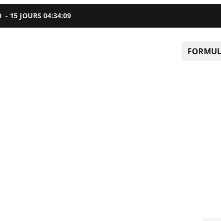
0
-
15
JOURS
04
:
34
:
08
FORMUL