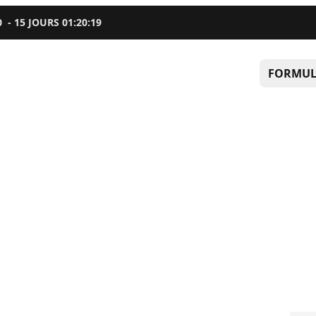
0
-
15
JOURS
01
:
20
:
18
FORMUL