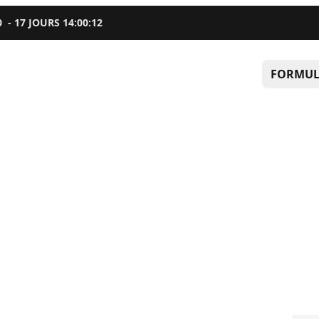
0
-
17
JOURS
14
:
00
:
11
FORMUL