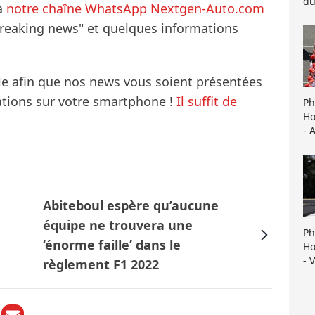
du
à
notre chaîne WhatsApp Nextgen-Auto.com
breaking news" et quelques informations
le afin que nos news vous soient présentées
mations sur votre smartphone !
Il suffit de
Ph
Ho
- 
Abiteboul espère qu’aucune
équipe ne trouvera une
Ph
‘énorme faille’ dans le
Ho
- 
règlement F1 2022