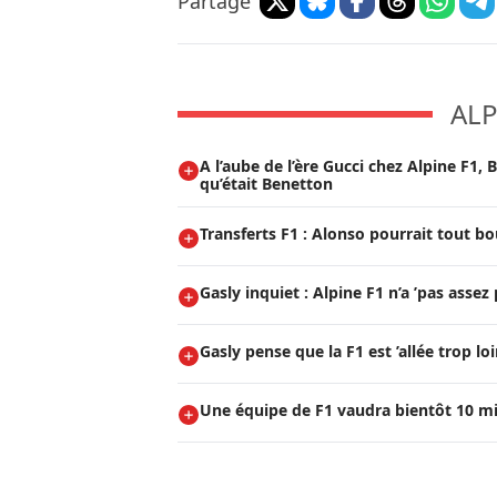
Partage
ALP
A l’aube de l’ère Gucci chez Alpine F1, 
qu’était Benetton
Transferts F1 : Alonso pourrait tout bo
Gasly inquiet : Alpine F1 n’a ’pas assez 
Gasly pense que la F1 est ’allée trop lo
Une équipe de F1 vaudra bientôt 10 mill