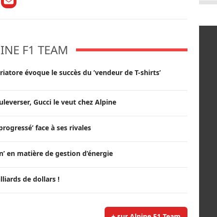
INE F1 TEAM
Briatore évoque le succès du ’vendeur de T-shirts’
uleverser, Gucci le veut chez Alpine
progressé’ face à ses rivales
in’ en matière de gestion d’énergie
iards de dollars !
+ sur Alpine F1 Team