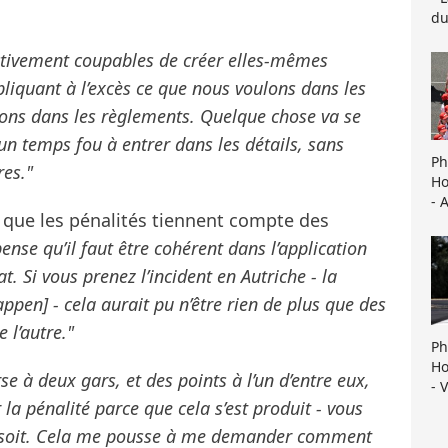
du
ectivement coupables de créer elles-mêmes
iquant à l’excès ce que nous voulons dans les
lons dans les règlements. Quelque chose va se
un temps fou à entrer dans les détails, sans
Ph
res."
Ho
- 
s que les pénalités tiennent compte des
pense qu’il faut être cohérent dans l’application
at. Si vous prenez l’incident en Autriche - la
ppen] - cela aurait pu n’être rien de plus que des
 l’autre."
Ph
Ho
se à deux gars, et des points à l’un d’entre eux,
- 
a pénalité parce que cela s’est produit - vous
’il soit. Cela me pousse à me demander comment