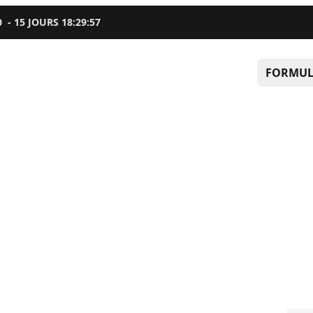
0
-
15
JOURS
18
:
29
:
55
FORMUL