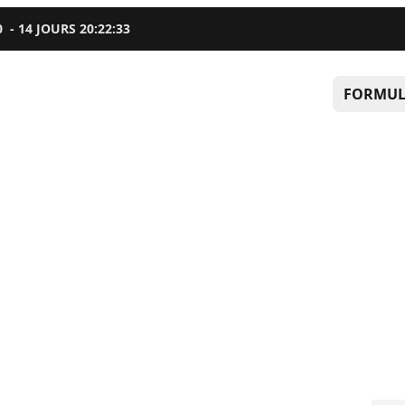
0
-
14
JOURS
20
:
22
:
32
FORMUL