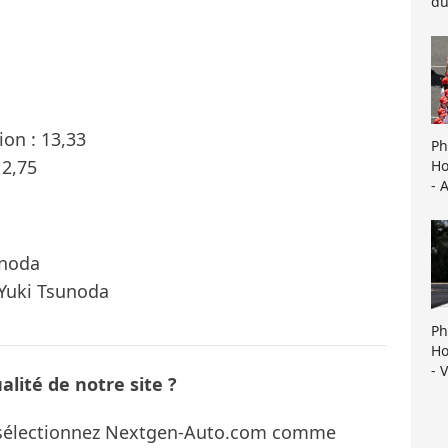
du
on : 13,33
Ph
12,75
Ho
- 
unoda
 Yuki Tsunoda
Ph
Ho
- 
lité de notre site ?
s sélectionnez Nextgen-Auto.com comme