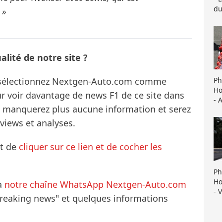
du
 »
lité de notre site ?
Ph
s sélectionnez Nextgen-Auto.com comme
Ho
ur voir davantage de news F1 de ce site dans
- 
ne manquerez plus aucune information et serez
rviews et analyses.
it de
cliquer sur ce lien et de cocher les
Ph
Ho
à
notre chaîne WhatsApp Nextgen-Auto.com
- 
breaking news" et quelques informations