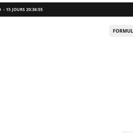
0
-
15
JOURS
20
:
36
:
54
FORMUL