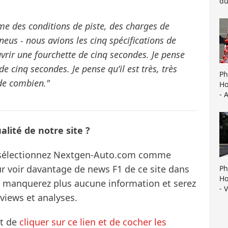
du
me des conditions de piste, des charges de
eus - nous avions les cinq spécifications de
uvrir une fourchette de cinq secondes. Je pense
e cinq secondes. Je pense qu’il est très, très
Ph
 de combien."
Ho
- 
lité de notre site ?
s sélectionnez Nextgen-Auto.com comme
ur voir davantage de news F1 de ce site dans
Ph
Ho
ne manquerez plus aucune information et serez
- 
rviews et analyses.
it de
cliquer sur ce lien et de cocher les