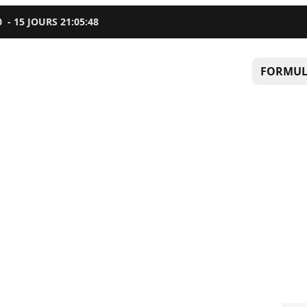
0
-
15
JOURS
21
:
05
:
47
FORMUL