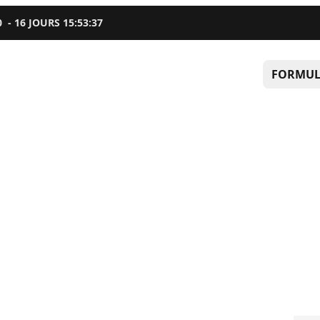
0
-
16
JOURS
15
:
53
:
36
FORMUL