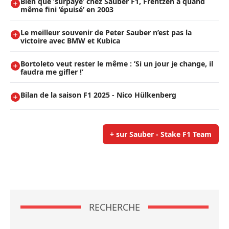
Bien que ’surpayé’ chez Sauber F1, Frentzen a quand
même fini ’épuisé’ en 2003
Le meilleur souvenir de Peter Sauber n’est pas la
victoire avec BMW et Kubica
Bortoleto veut rester le même : ’Si un jour je change, il
faudra me gifler !’
Bilan de la saison F1 2025 - Nico Hülkenberg
+ sur Sauber - Stake F1 Team
RECHERCHE