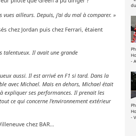
eur pilote que Green a pu diriger ?
du
is vues ailleurs. Depuis, j’ai du mal à comparer. »
sés chez Jordan puis chez Ferrari, étaient
Ph
s talentueux. Il avait une grande
Ho
- 
ueux aussi. Il est arrivé en F1 si tard. Dans la
able avec Michael. Mais en dehors, Michael était
 à expliquer ses performances. Il prenait les
tout ce qui concerne l’environnement extérieur
Ph
Ho
- 
 Villeneuve chez BAR…