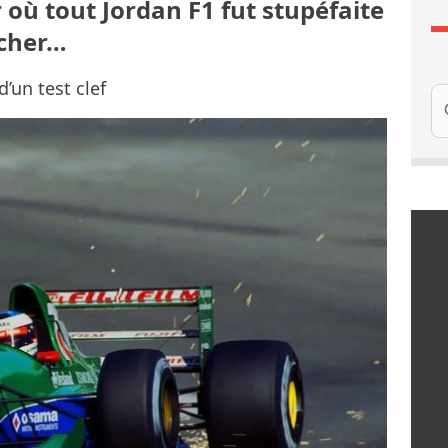
r où tout Jordan F1 fut stupéfaite
acher…
’un test clef
Re