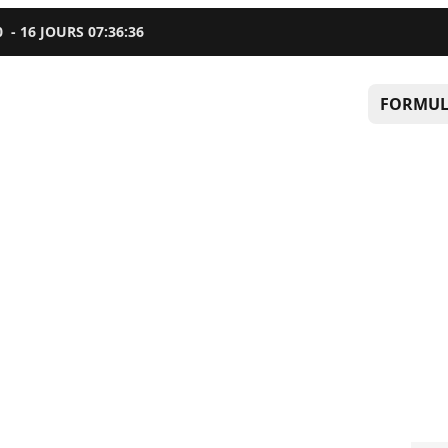
0
-
16
JOURS
07
:
36
:
35
FORMUL