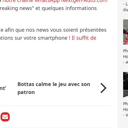
à
notre chaîne WhatsApp Nextgen-Auto.com
- 
breaking news" et quelques informations
du
le afin que nos news vous soient présentées
mations sur votre smartphone !
Il suffit de
Ph
Ho
- 
a
Bottas calme le jeu avec son
nt’
patron
Ph
Ho
- 