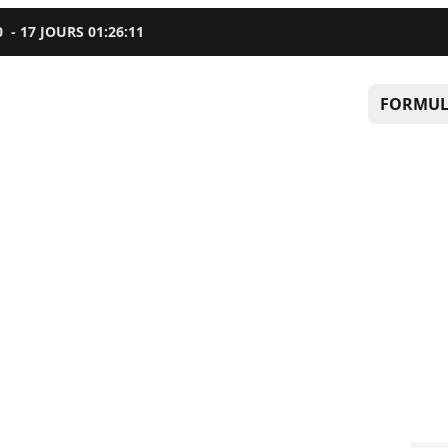
0
-
17
JOURS
01
:
26
:
10
FORMUL