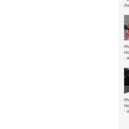
du
Ph
Ho
- 
Ph
Ho
- 