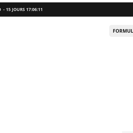
0
-
15
JOURS
17
:
06
:
09
FORMUL