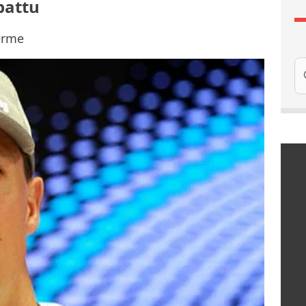
battu
terme
Re