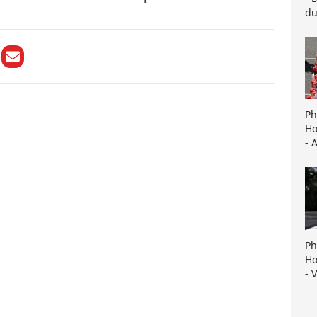
du
Ph
Ho
- 
Ph
Ho
- 