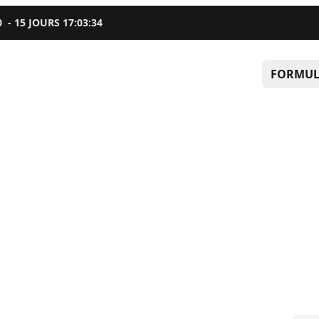
0
-
15
JOURS
17
:
03
:
33
FORMUL