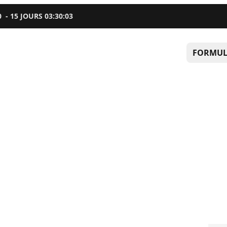
0
-
15
JOURS
03
:
30
:
02
FORMUL