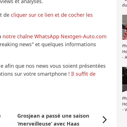
rviews et analyses.
du
it de
cliquer sur ce lien et de cocher les
à
notre chaîne WhatsApp Nextgen-Auto.com
breaking news" et quelques informations
Ph
Ho
- 
le afin que nos news vous soient présentées
mations sur votre smartphone !
Il suffit de
Ph
Ho
- 
e
Grosjean a passé une saison
‘merveilleuse’ avec Haas