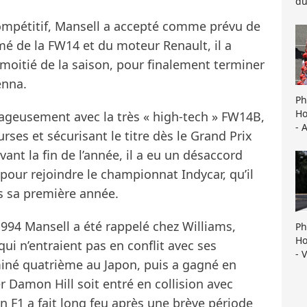
du
ompétitif, Mansell a accepté comme prévu de
mé de la FW14 et du moteur Renault, il a
moitié de la saison, pour finalement terminer
enna.
Ph
Ho
rageusement avec la très « high-tech » FW14B,
- 
ses et sécurisant le titre dès le Grand Prix
nt la fin de l’année, il a eu un désaccord
3 pour rejoindre le championnat Indycar, qu’il
s sa première année.
994 Mansell a été rappelé chez Williams,
Ph
Ho
ui n’entraient pas en conflit avec ses
- 
miné quatrième au Japon, puis a gagné en
r Damon Hill soit entré en collision avec
n F1 a fait long feu après une brève période