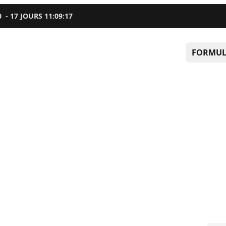
0
-
17
JOURS
11
:
09
:
16
FORMUL