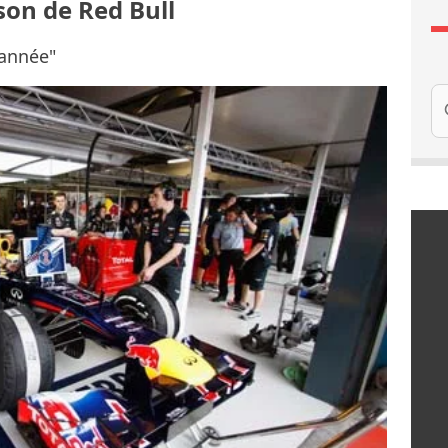
son de Red Bull
 année"
Re