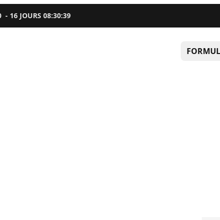
0
-
16
JOURS
08
:
30
:
38
FORMUL