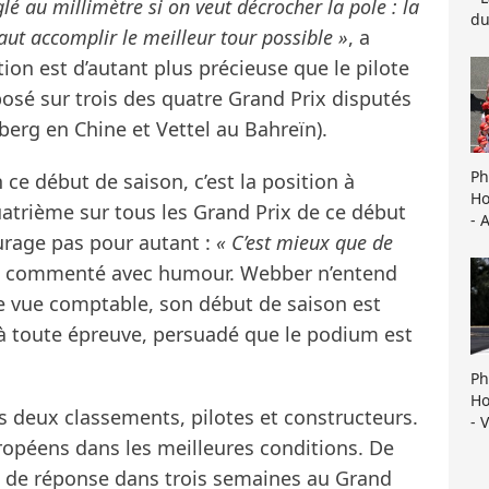
glé au millimètre si on veut décrocher la pole : la
du
 faut accomplir le meilleur tour possible »
, a
ion est d’autant plus précieuse que le pilote
posé sur trois des quatre Grand Prix disputés
sberg en Chine et Vettel au Bahreïn).
Ph
 ce début de saison, c’est la position à
Ho
atrième sur tous les Grand Prix de ce début
- 
ourage pas pour autant :
« C’est mieux que de
-il commenté avec humour. Webber n’entend
 de vue comptable, son début de saison est
l à toute épreuve, persuadé que le podium est
Ph
Ho
s deux classements, pilotes et constructeurs.
- 
ropéens dans les meilleures conditions. De
t de réponse dans trois semaines au Grand