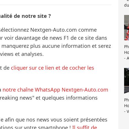
du
lité de notre site ?
s sélectionnez Nextgen-Auto.com comme
ur voir davantage de news F1 de ce site dans
ne manquerez plus aucune information et serez
Ph
Ho
rviews et analyses.
- 
it de
cliquer sur ce lien et de cocher les
à
notre chaîne WhatsApp Nextgen-Auto.com
breaking news" et quelques informations
Ph
Ho
- 
le afin que nos news vous soient présentées
mations sur votre smartphone !
Il suffit de