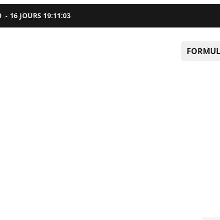
0
-
16
JOURS
19
:
11
:
02
FORMUL