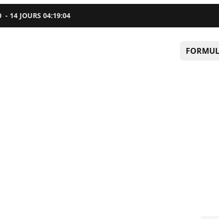
0
-
14
JOURS
04
:
19
:
03
FORMUL