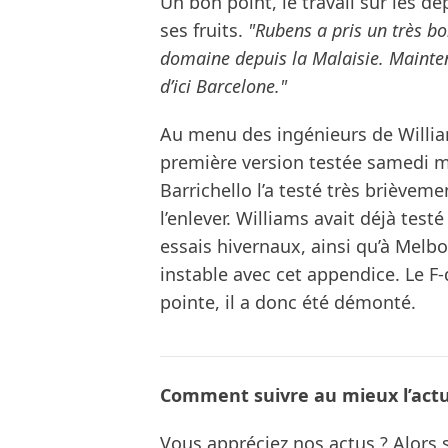
Un bon point, le travail sur les dé
ses fruits.
"Rubens a pris un très bo
domaine depuis la Malaisie. Mainten
d’ici Barcelone."
Au menu des ingénieurs de William
première version testée samedi m
Barrichello l’a testé très briève
l’enlever. Williams avait déjà tes
essais hivernaux, ainsi qu’à Melb
instable avec cet appendice. Le F-
pointe, il a donc été démonté.
Comment suivre au mieux l’actua
Vous appréciez nos actus ? Alor