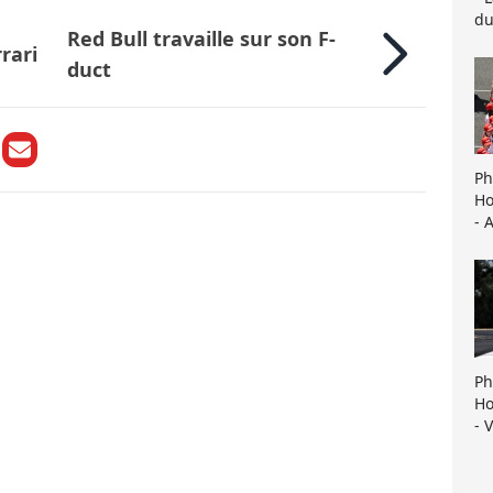
du
Red Bull travaille sur son F-
rari
duct
Ph
Ho
- 
Ph
Ho
- 