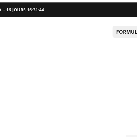
0
-
16
JOURS
16
:
31
:
43
FORMUL