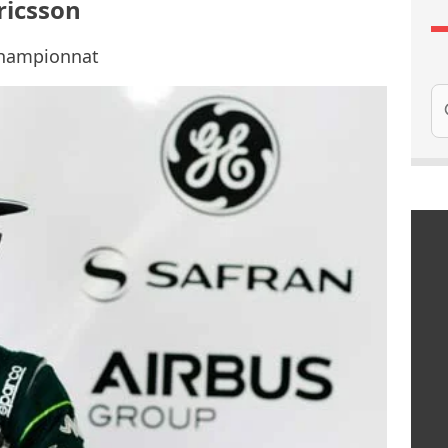
ricsson
championnat
Re